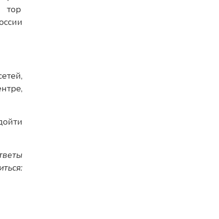
тор
оссии
етей,
нтре,
дойти
тветы
ться: