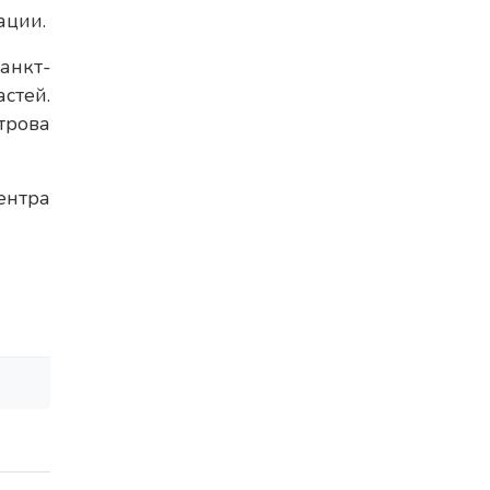
ации.
анкт-
стей.
трова
ентра