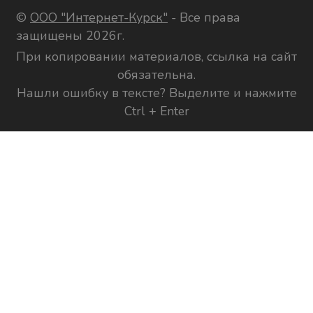
©
ООО "Интернет-Курск"
- Все права
защищены 2026г.
При копировании материалов, ссылка на сайт
обязательна.
Нашли ошибку в тексте? Выделите и нажмите
Ctrl + Enter