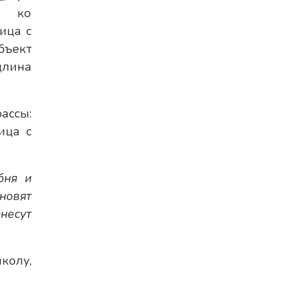
ко
ица с
бъект
длина
ассы:
ица с
бня и
новят
несут
колу,