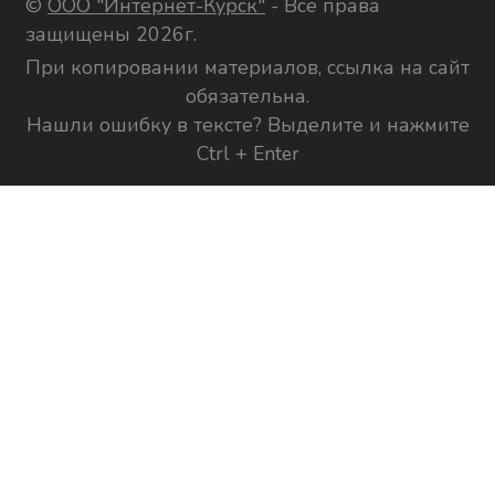
©
ООО "Интернет-Курск"
- Все права
защищены 2026г.
При копировании материалов, ссылка на сайт
обязательна.
Нашли ошибку в тексте? Выделите и нажмите
Ctrl + Enter