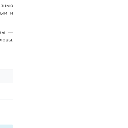
изнью
ным и
ины —
ловы.