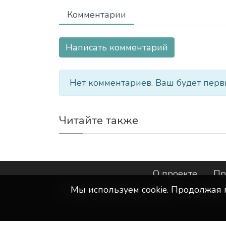
Комментарии
Написать комментарий
Нет комментариев. Ваш будет перв
Читайте также
О проекте
Пр
Мы используем сookie. Продолжая 
©
ООО "Интернет-Курск"
- Все прав