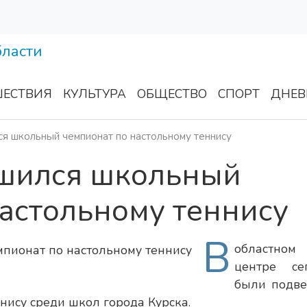
ЕСТВИЯ
КУЛЬТУРА
ОБЩЕСТВО
СПОРТ
ДНЕВ
я школьный чемпионат по настольному теннису
ршился школьный
астольному теннису
В
областном
центре се
были подв
нису среди школ города Курска.