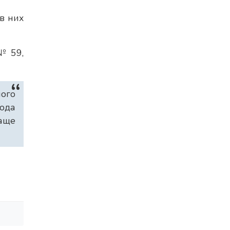
в них
№ 59,
ного
рода
аще