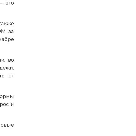
— это
также
ОМ за
кабре
к, во
дежи.
ть от
формы
рос и
ровые