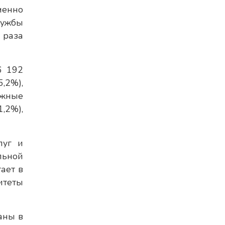
менно
лужбы
 раза
6 192
,2%),
ожные
,2%),
луг и
льной
ает в
итеты
аны в