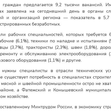
а граждан предлагается 9,2 тысячи вакансий. И
ках заявлена на сегодняшний день в органы с
ий и организаций региона — показатель в 5,7
стрированных безработных.
ли рабочих специальностей, которых требуется 
бочие (6,1%), техники по наладке и испытаниям (5
вцы (3,7%), трактористы (2,3%), швеи (1,8%), дор
 ремонту и обслуживанию электрооборудования (1
зового оборудования (1,1%) и другие.
о нужны специалисты в отрасли технических ус
ве существует потребность в специалистах строите
 мясной и швейной промышленности остро не хват
районе, а Фатежский и Конышевский муниципал
ом хозяйстве.
составленному Минтрудом России, в экономику стр