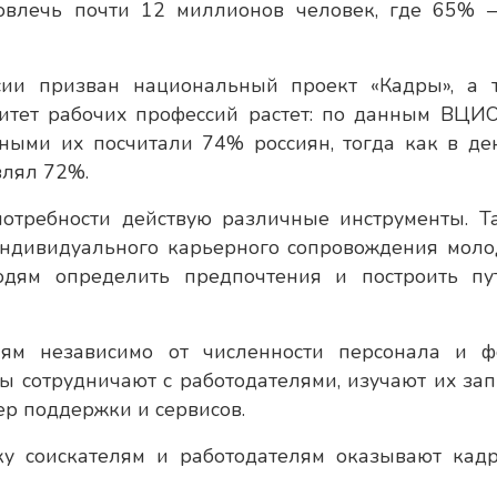
овлечь почти 12 миллионов человек, где 65% 
сии призван национальный проект «Кадры», а 
ритет рабочих профессий растет: по данным ВЦИ
ными их посчитали 74% россиян, тогда как в де
влял 72%.
требности действую различные инструменты. Та
индивидуального карьерного сопровождения моло
дям определить предпочтения и построить пу
иям независимо от численности персонала и 
ты сотрудничают с работодателями, изучают их зап
ер поддержки и сервисов.
ку соискателям и работодателям оказывают кад