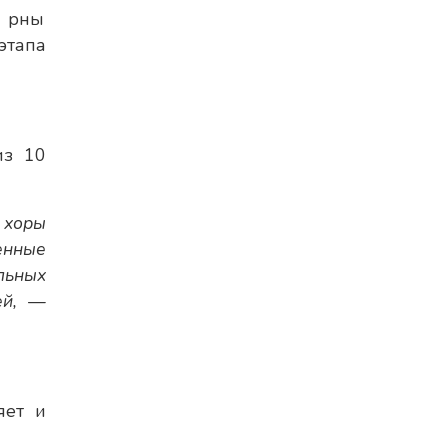
рны
этапа
из 10
 хоры
енные
льных
ей, —
яет и