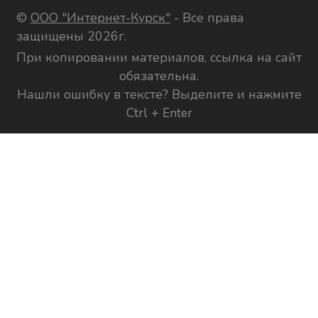
©
ООО "Интернет-Курск"
- Все права
защищены 2026г.
При копировании материалов, ссылка на сайт
обязательна.
Нашли ошибку в тексте? Выделите и нажмите
Ctrl + Enter