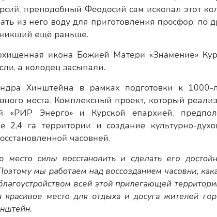
рсий, преподобный Феодосий сам ископал этот ко
пать из него воду для приготовления просфор; по д
зникший ещё раньше.
похищенная икона Божией Матери «Знамение» Кур
сли, а колодец засыпали.
андра Хинштейна в рамках подготовки к 1000-
вного места. Комплексный проект, который реализ
ей «РИР Энерго» и Курской епархией, предпол
е 2,4 га территории и создание культурно-духо
восстановленной часовней.
 место силы восстановить и сделать его достой
 Поэтому мы работаем над воссозданием часовни, как
 благоустройством всей этой прилегающей территори
 красивое место для отдыха и досуга жителей гор
инштейн.