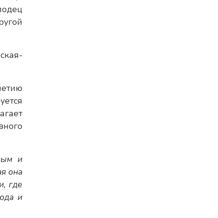
лодец
ругой
ская-
летию
уется
агает
вного
ным и
ая она
и, где
ода и