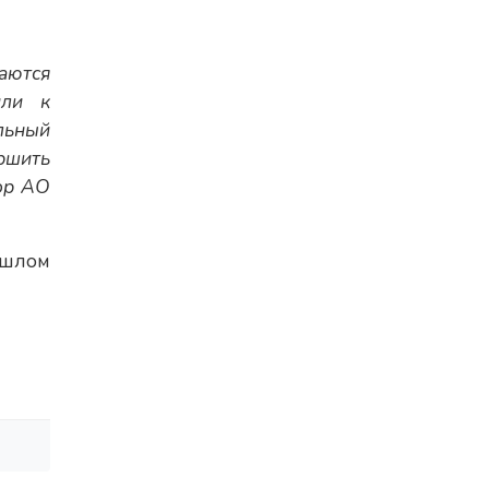
аются
или к
льный
ршить
тор АО
ошлом