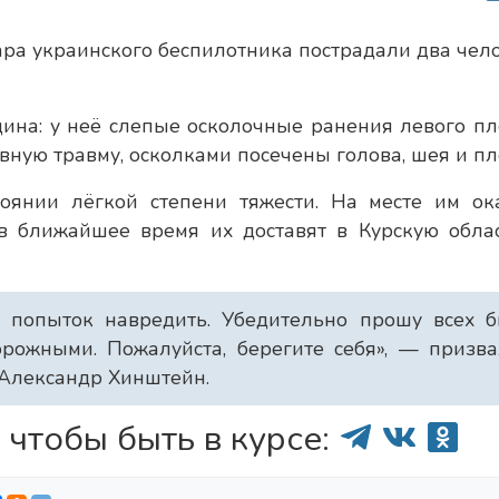
ара украинского беспилотника пострадали два чело
ина: у неё слепые осколочные ранения левого пл
вную травму, осколками посечены голова, шея и пл
тоянии лёгкой степени тяжести. На месте им ок
в ближайшее время их доставят в Курскую обла
х попыток навредить. Убедительно прошу всех б
рожными. Пожалуйста, берегите себя», — призва
 Александр Хинштейн.
 чтобы быть в курсе: