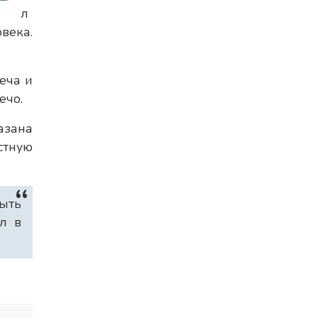
л
века.
еча и
ечо.
азана
стную
ыть
л в