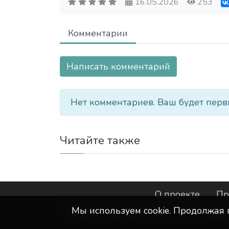
16.05.2026
253
Комментарии
Написать комментарий
Нет комментариев. Ваш будет перв
Читайте также
О проекте
Пр
Мы используем сookie. Продолжая 
©
ООО "Интернет-Курск"
- Все прав