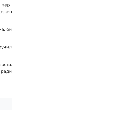
пер
кежев
а, он
ручил
ости.
 ради