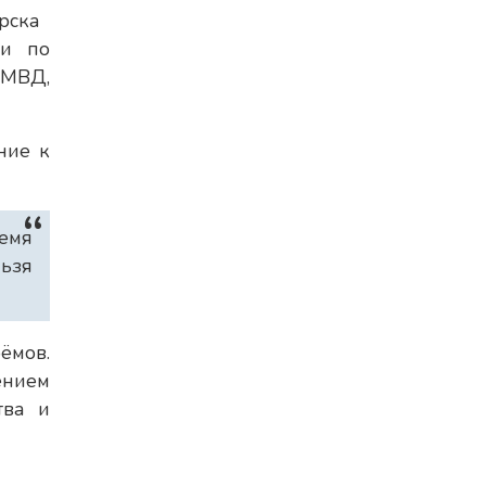
рска
ми по
УМВД,
ние к
ремя
ьзя
ёмов.
ением
тва и