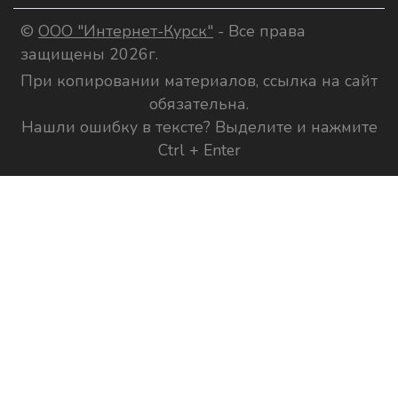
©
ООО "Интернет-Курск"
- Все права
защищены 2026г.
При копировании материалов, ссылка на сайт
обязательна.
Нашли ошибку в тексте? Выделите и нажмите
Ctrl + Enter