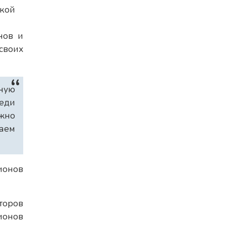
нов и
своих
ную
седи
ожно
ваем
ионов
торов
ионов