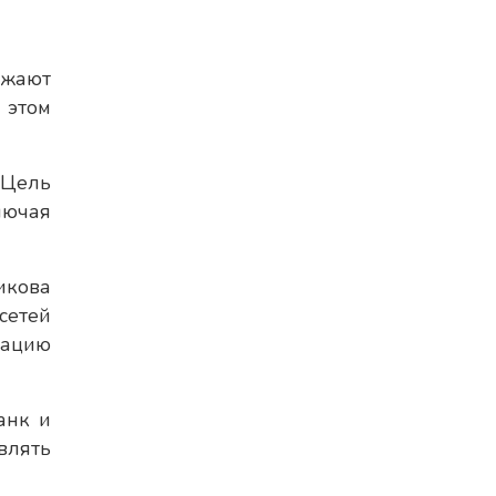
лжают
 этом
 Цель
лючая
икова
сетей
рацию
анк и
влять