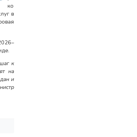
ко
луг в
ровая
2026–
иде.
шаг к
ят на
дан и
нистр