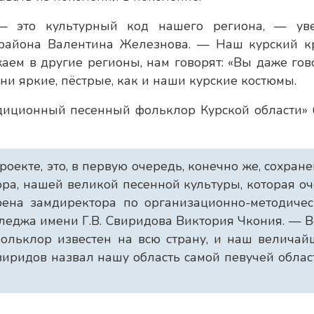
 это культурный код нашего региона, — ув
айона Валентина Железнова. — Наш курский к
ем в другие регионы, нам говорят: «Вы даже гов
они яркие, пёстрые, как и наши курские костюмы.
диционный песенный фольклор Курской области» 
проекте, это, в первую очередь, конечно же, сохран
ра, нашей великой песенной культуры, которая о
рена замдиректора по организационно-методичес
леджа имени Г.В. Свиридова Виктория Чкония. — 
ольклор известен на всю страну, и наш величай
виридов назвал нашу область самой певучей обла