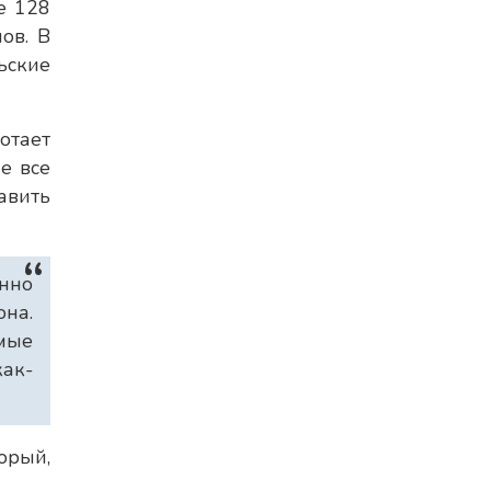
е 128
ов. В
ьские
отает
е все
авить
енно
она.
мые
как-
орый,