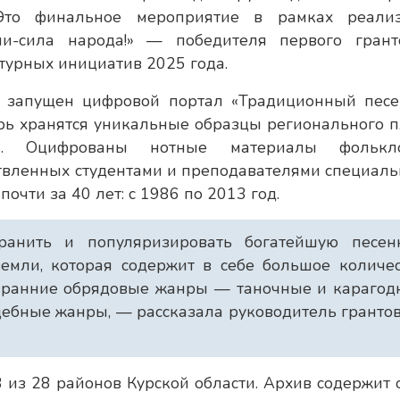
 Это финальное мероприятие в рамках реали
ии-сила народа!» — победителя первого грант
турных инициатив 2025 года.
л запущен цифровой портал «Традиционный пес
ерь хранятся уникальные образцы регионального п
и. Оцифрованы нотные материалы фолькло
твленных студентами и преподавателями специаль
очти за 40 лет: с 1986 по 2013 год.
анить и популяризировать богатейшую песен
емли, которая содержит в себе большое количе
и ранние обрядовые жанры — таночные и карагод
дебные жанры, — рассказала руководитель гранто
из 28 районов Курской области. Архив содержит 