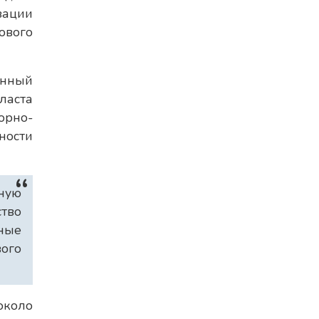
зации
ового
енный
ласта
рно-
ности
ную
ство
ные
вого
около