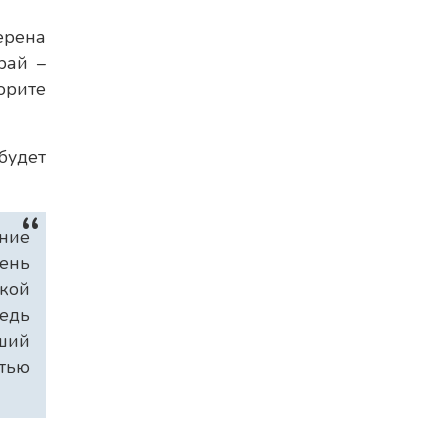
ерена
рай –
орите
будет
ение
чень
кой
Ведь
ший
стью