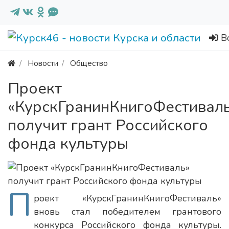
В
Новости
Общество
Проект
«КурскГранинКнигоФестивал
получит грант Российского
фонда культуры
П
роект «КурскГранинКнигоФестиваль»
вновь стал победителем грантового
конкурса Российского фонда культуры.