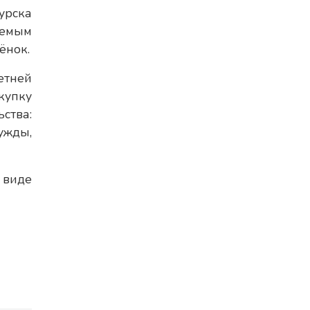
урска
яемым
ёнок.
етней
купку
ства:
ужды,
 виде