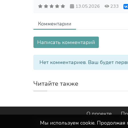
13.05.2026
233
Комментарии
Написать комментарий
Нет комментариев. Ваш будет перв
Читайте также
О проекте
Пр
Мы используем сookie. Продолжая 
©
ООО "Интернет-Курск"
- Все прав