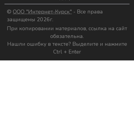
©
ООО "Интернет-Курск"
- Все права
защищены 2026г.
При копировании материалов, ссылка на сайт
обязательна.
Нашли ошибку в тексте? Выделите и нажмите
Ctrl + Enter