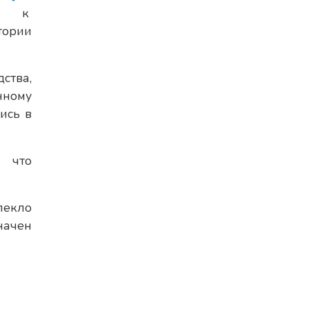
к
тории
ства,
нному
ись в
, что
лекло
начен