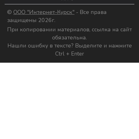
©
ООО "Интернет-Курск"
- Все права
защищены 2026г.
При копировании материалов, ссылка на сайт
обязательна.
Нашли ошибку в тексте? Выделите и нажмите
Ctrl + Enter