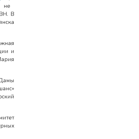
не
ВН. В
янска
ожная
ции и
Мария
«Дамы
шанс»
рский
митет
урных