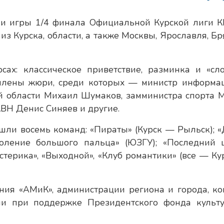
ли игры 1/4 финала Официальной Курской лиги К
з Курска, области, а также Москвы, Ярославля, Бр
сах: классическое приветствие, разминка и «сл
 члены жюри, среди которых — министр информа
й области Михаил Шумаков, замминистра спорта 
ВН Денис Синяев и другие.
шли восемь команд: «Пираты» (Курск — Рыльск); 
коление большого пальца» (ЮЗГУ); «Последний 
Истерика», «Выходной», «Клуб романтики» (все — Ку
ия «АМиК», администрации региона и города, ко
и при поддержке Президентского фонда культ