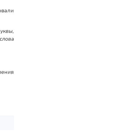
овали
уквы,
слова
ления