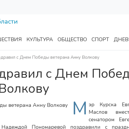
ЕСТВИЯ
КУЛЬТУРА
ОБЩЕСТВО
СПОРТ
ДНЕВ
здравил с Днем Победы ветерана Анну Волкову
здравил с Днем Побе
 Волкову
М
эр Курска Ев
Маслов вмес
сенатором Евг
 Надеждой Пономаревой поздравили с празд