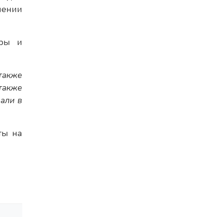
лении
еры и
также
также
зали в
ты на