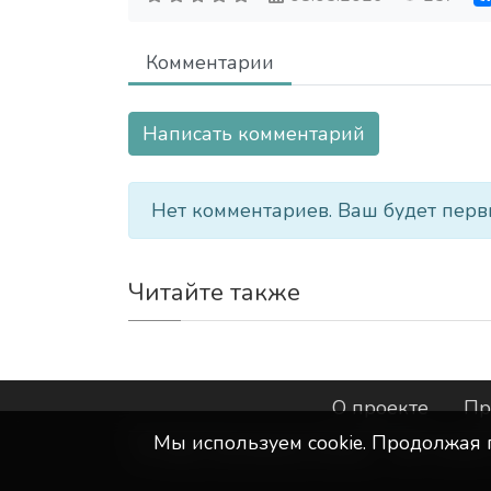
Комментарии
Написать комментарий
Нет комментариев. Ваш будет перв
Читайте также
О проекте
Пр
Мы используем сookie. Продолжая 
©
ООО "Интернет-Курск"
- Все прав