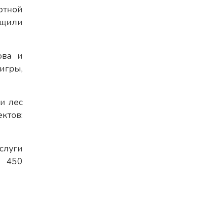
ртной
бщили
ова и
игры,
и лес
ктов:
слуги
о 450