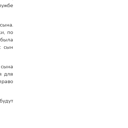
лужбе
сына.
и, по
 была
: сын
 сына
я для
право
будут