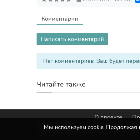
Комментарии
Написать комментарий
Нет комментариев. Ваш будет перв
Читайте также
О проекте
Пр
Мы используем сookie. Продолжая 
©
ООО "Интернет-Курск"
- Все прав