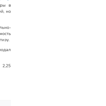
иры в
й, но
льно-
мость
тизу.
подал
 2,25