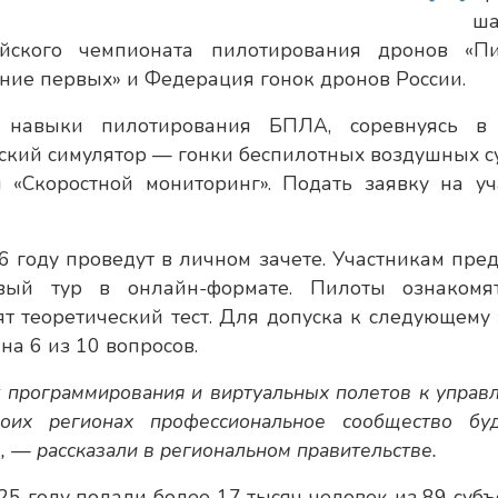
ша
ийского чемпионата пилотирования дронов «П
ние первых» и Федерация гонок дронов России.
 навыки пилотирования БПЛА, соревнуясь в
еский симулятор — гонки беспилотных воздушных су
и «Скоростной мониторинг». Подать заявку на уч
 году проведут в личном зачете. Участникам пред
рвый тур в онлайн-формате. Пилоты ознакомя
 теоретический тест. Для допуска к следующему 
на 6 из 10 вопросов.
т программирования и виртуальных полетов к управ
оих регионах профессиональное сообщество бу
 — рассказали в региональном правительстве.
25 году подали более 17 тысяч человек из 89 субъ