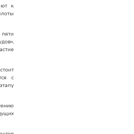
ют к
илоты
 пяти
дов»,
астие
стоит
тся с
этапу
лению
дущих
ектов