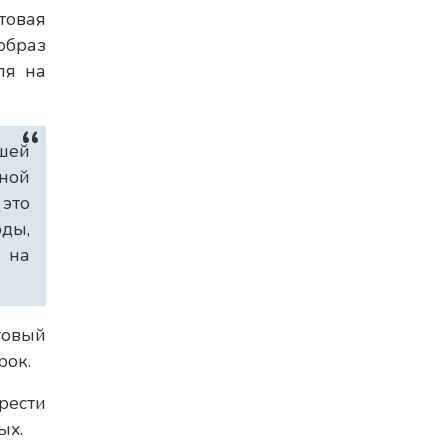
товая
браз
ля на
шей
ьной
 это
оды,
м на
товый
рок.
рести
ых.