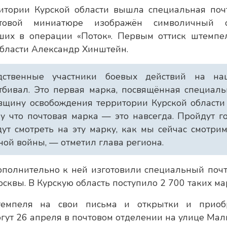
итории Курской области вышла специальная поч
товой миниатюре изображён символичный о
вших в операции «Поток». Первым оттиск штемпе
области Александр Хинштейн.
дственные участники боевых действий на на
отбивал. Это первая марка, посвящённая специал
вщину освобождения территории Курской области
му что почтовая марка — это навсегда. Пройдут г
дут смотреть на эту марку, как мы сейчас смотри
ой войны, — отметил глава региона.
ополнительно к ней изготовили специальный поч
сквы. В Курскую область поступило 2 700 таких ма
штемпеля на свои письма и открытки и приоб
ут 26 апреля в почтовом отделении на улице Мал