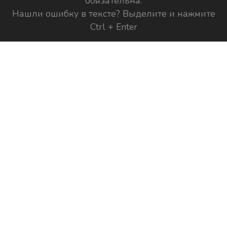
обязательна.
Нашли ошибку в тексте? Выделите и нажмите
Ctrl + Enter