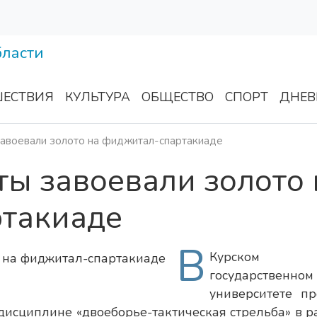
ЕСТВИЯ
КУЛЬТУРА
ОБЩЕСТВО
СПОРТ
ДНЕВ
завоевали золото на фиджитал-спартакиаде
ты завоевали золото 
такиаде
В
Курском
государственном
университете п
дисциплине «двоеборье-тактическая стрельба» в р