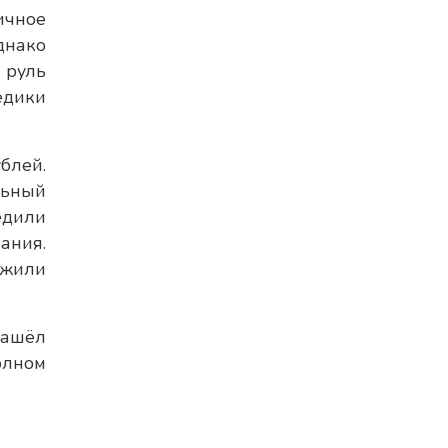
ичное
днако
 руль
едики
блей.
льный
едили
ания.
ожили
нашёл
олном