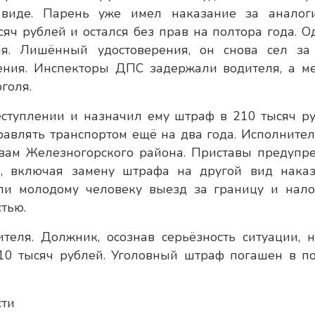
 виде. Парень уже имел наказание за аналог
сяч рублей и остался без прав на полтора года. О
ля. Лишённый удостоверения, он снова сел за
нения. Инспекторы ДПС задержали водителя, а м
голя.
ступлении и назначил ему штраф в 210 тысяч ру
равлять транспортом ещё на два года. Исполните
авам Железногорского района. Приставы предупр
, включая замену штрафа на другой вид наказ
ли молодому человеку выезд за границу и нал
тью.
теля. Должник, осознав серьёзность ситуации, 
10 тысяч рублей. Уголовный штраф погашен в п
сти