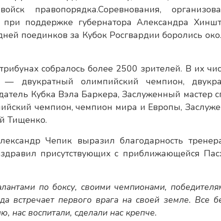
йск правопорядка.Соревнования, организов
 при поддержке губернатора Александра Хиншт
 дней поединков за Кубок Росгвардии боролись око
рибунах собралось более 2500 зрителей. В их чи
а — двукратный олимпийский чемпион, двукр
датель Кубка Вэла Баркера, Заслуженный мастер с
мпийский чемпион, чемпион мира и Европы, Заслуж
ий Тищенко.
 Александр Чепик выразил благодарность тренер
поздравил присутствующих с приближающейся Пас
алантами по боксу, своими чемпионами, победителя
да встречает первого врага на своей земле. Все б
ю, нас воспитали, сделали нас крепче.