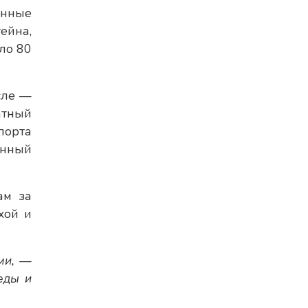
анные
ейна,
ло 80
сле —
атный
порта
енный
ам за
хой и
ми, —
еды и