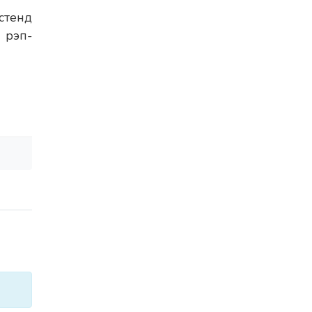
стенд
 рэп-