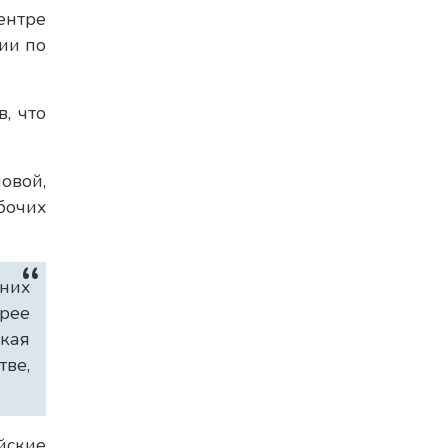
ентре
ии по
, что
овой,
бочих
них
рее
ская
ве,
йские