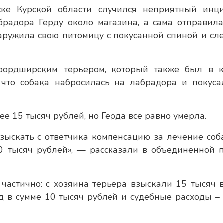
ке Курской области случился неприятный инци
радора Герду около магазина, а сама отправила
наружила свою питомицу с покусанной спиной и сл
фордширским терьером, который также был в к
 что собака набросилась на лабрадора и покуса
е 15 тысяч рублей, но Герда все равно умерла.
взыскать с ответчика компенсацию за лечение соба
 тысяч рублей», — рассказали в объединенной п
астично: с хозяина терьера взыскали 15 тысяч в
 в сумме 10 тысяч рублей и судебные расходы – 