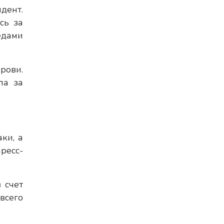
дент.
сь за
едами
рови.
ла за
ки, а
ресс-
 счет
всего