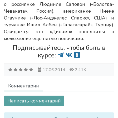
о россиянке Людмиле Саповой («Вологда-
Чеваката», Россия), американке Ннеке
Огвумике («Лос-Анджелес Спаркс», США) и
турчанке Ишил Албен («Галатасарай», Турция).
Ожидается, что «Динамо» пополнится в
межсезонье еще пятью новичками.
Подписывайтесь, чтобы быть в
курсе:
17.06.2014
2.41K
Комментарии
Написать комментарий