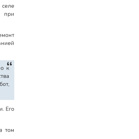
 селе
а при
емонт
анией
но к
ства
бот,
. Его
в том