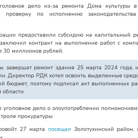
уголовное дело из-за ремонта Дома культуры в
ла проверку по исполнению законодательств
рации предоставили субсидию на капитальный р
 заключил контракт на выполнение работ с комп
е 30 миллионов рублей.
ы завершат ремонт здания 25 марта 2024 года, 
али. Директор РДК хотел освоить выделенные сред
ый бюджет, поэтому подписал акт выполненных ра
 области.
л уголовное дело о злоупотреблении полномочиями
нтроле прокуратуры.
аровойт 27 марта
посещал
Золотухинский район, 
ы.